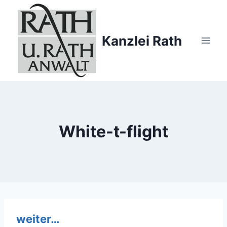
Zum
Inhalt
springen
Kanzlei Rath
White-t-flight
weiter…